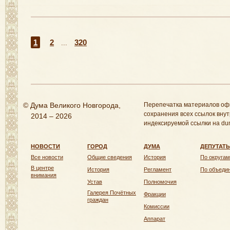
1
2
320
...
© Дума Великого Новгорода,
Перепечатка материалов оф
сохранения всех ссылок внут
2014 – 2026
индексируемой ссылки на dum
НОВОСТИ
ГОРОД
ДУМА
ДЕПУТАТ
Все новости
Общие сведения
История
По округам
В центре
История
Регламент
По объеди
внимания
Устав
Полномочия
Галерея Почётных
Фракции
граждан
Комиссии
Аппарат