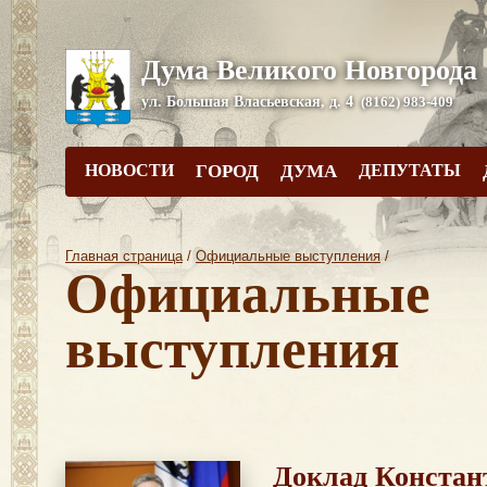
Дума Великого Новгорода
ул. Большая Власьевская, д. 4
(8162) 983-409
НОВОСТИ
ГОРОД
ДУМА
ДЕПУТАТЫ
Главная страница
/
Официальные выступления
/
Официальные
выступления
Доклад Констан