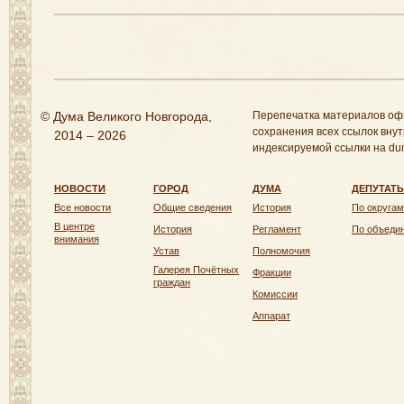
© Дума Великого Новгорода,
Перепечатка материалов оф
сохранения всех ссылок внут
2014 – 2026
индексируемой ссылки на dum
НОВОСТИ
ГОРОД
ДУМА
ДЕПУТАТ
Все новости
Общие сведения
История
По округам
В центре
История
Регламент
По объеди
внимания
Устав
Полномочия
Галерея Почётных
Фракции
граждан
Комиссии
Аппарат