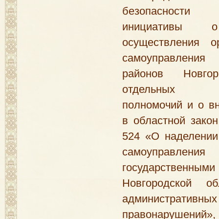
безопасности з
инициативы о
осуществления о
самоуправления
районов Новгор
отдельных го
полномочий и о в
в областной зако
524 «О наделении
самоуправлен
государственны
Новгородской о
административных
правонарушен