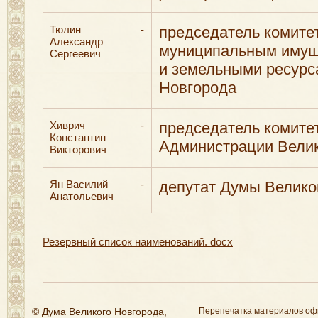
Тюлин
-
председатель комите
Александр
муниципальным иму
Сергеевич
и земельными ресурс
Новгорода
Хиврич
-
председатель комите
Константин
Администрации Велик
Викторович
Ян Василий
-
депутат Думы Велико
Анатольевич
Резервный список наименований. docx
© Дума Великого Новгорода,
Перепечатка материалов оф