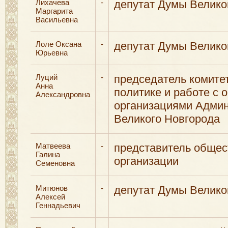
Лихачева
-
депутат Думы Велико
Маргарита
Васильевна
Лоле Оксана
-
депутат Думы Велико
Юрьевна
Луций
-
председатель комите
Анна
политике и работе с
Александровна
организациями Адми
Великого Новгорода
Матвеева
-
представитель общес
Галина
организации
Семеновна
Митюнов
-
депутат Думы Велико
Алексей
Геннадьевич