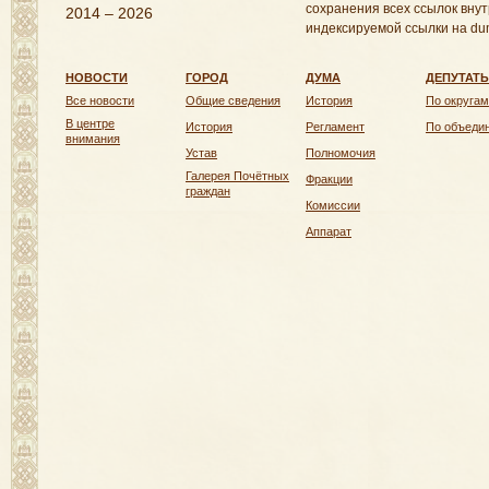
сохранения всех ссылок внут
2014 – 2026
индексируемой ссылки на dum
НОВОСТИ
ГОРОД
ДУМА
ДЕПУТАТ
Все новости
Общие сведения
История
По округам
В центре
История
Регламент
По объеди
внимания
Устав
Полномочия
Галерея Почётных
Фракции
граждан
Комиссии
Аппарат