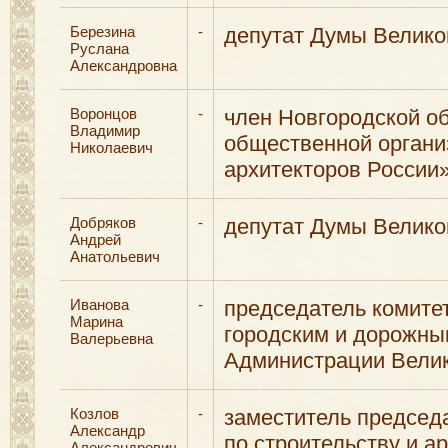
Березина
-
депутат Думы Велико
Руслана
Александровна
Воронцов
-
член Новгородской о
Владимир
общественной органи
Николаевич
архитекторов России
Добряков
-
депутат Думы Велико
Андрей
Анатольевич
Иванова
-
председатель комите
Марина
городским и дорожны
Валерьевна
Администрации Велик
Козлов
-
заместитель председ
Александр
по строительству и а
Александрович