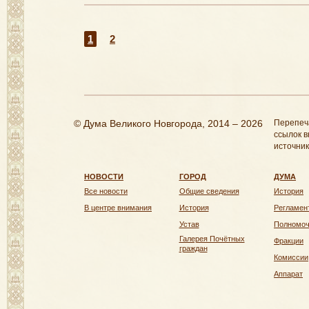
1
2
© Дума Великого Новгорода, 2014 – 2026
Перепеч
ссылок в
источник
НОВОСТИ
ГОРОД
ДУМА
Все новости
Общие сведения
История
В центре внимания
История
Регламен
Устав
Полномо
Галерея Почётных
Фракции
граждан
Комиссии
Аппарат