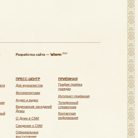
2014
х
Разработка сайта —
ПРЕСС-ЦЕНТР
ПРИЁМНАЯ
График приёма
ата
Для журналистов
граждан
Фоторепортажи
Интернет-приёмная
Аудио и видео
ная
Телефонный
Видеоархив заседаний
справочник
Думы
ный
Контактная
информация
О Думе в СМИ
Сведения о СМИ
Официальные
выступления