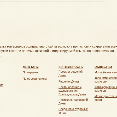
атка материалов официального сайта возможна при условии сохранения все
нутри текста и наличии активной и индексируемой ссылки на duma.nov.ru как
.
ДЕПУТАТЫ
ДЕЯТЕЛЬНОСТЬ
ОБЩЕСТВО
Проекты решений
По округам
Молодёжная пал
Думы
Топонимическая
т
По объединениям
Решения Думы
комиссия
чия
Постановления и
Антикоррупцион
распоряжения
комиссия
Председателя Думы
Межведомствен
Протоколы заседаний
совет
Думы
Сведения о судебных
актах