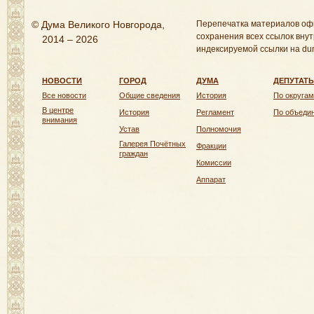
© Дума Великого Новгорода,
Перепечатка материалов оф
сохранения всех ссылок внут
2014 – 2026
индексируемой ссылки на dum
НОВОСТИ
ГОРОД
ДУМА
ДЕПУТАТ
Все новости
Общие сведения
История
По округам
В центре
История
Регламент
По объеди
внимания
Устав
Полномочия
Галерея Почётных
Фракции
граждан
Комиссии
Аппарат