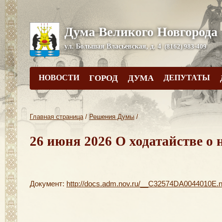
Дума Великого Новгорода
ул. Большая Власьевская, д. 4
(8162) 983-409
НОВОСТИ
ГОРОД
ДУМА
ДЕПУТАТЫ
Главная страница
/
Решения Думы
/
26 июня 2026 О ходатайстве о
Документ:
http://docs.adm.nov.ru/__C32574DA0044010E