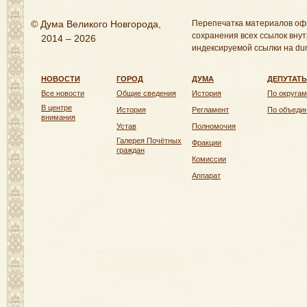
© Дума Великого Новгорода,
Перепечатка материалов оф
сохранения всех ссылок внут
2014 – 2026
индексируемой ссылки на dum
НОВОСТИ
ГОРОД
ДУМА
ДЕПУТАТ
Все новости
Общие сведения
История
По округам
В центре
История
Регламент
По объеди
внимания
Устав
Полномочия
Галерея Почётных
Фракции
граждан
Комиссии
Аппарат