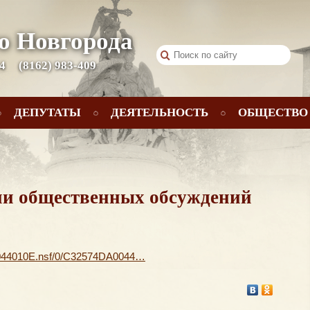
о Новгорода
 4
(8162) 983-409
ДЕПУТАТЫ
ДЕЯТЕЛЬНОСТЬ
ОБЩЕСТВО
ии общественных обсуждений
0044010E.nsf/0/C32574DA0044…