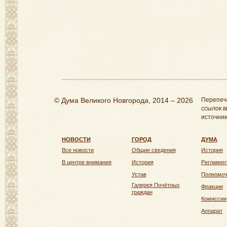
© Дума Великого Новгорода, 2014 – 2026
Перепеч
ссылок в
источник
НОВОСТИ
ГОРОД
ДУМА
Все новости
Общие сведения
История
В центре внимания
История
Регламен
Устав
Полномо
Галерея Почётных
Фракции
граждан
Комиссии
Аппарат