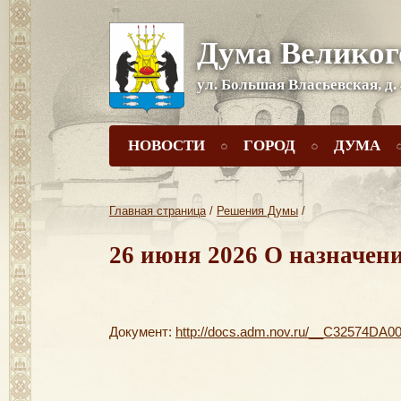
Дума Великог
ул. Большая Власьевская, д.
НОВОСТИ
ГОРОД
ДУМА
Главная страница
/
Решения Думы
/
26 июня 2026 О назначен
Документ:
http://docs.adm.nov.ru/__C32574DA