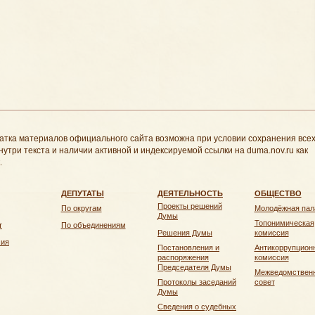
атка материалов официального сайта возможна при условии сохранения все
нутри текста и наличии активной и индексируемой ссылки на duma.nov.ru как
.
ДЕПУТАТЫ
ДЕЯТЕЛЬНОСТЬ
ОБЩЕСТВО
Проекты решений
По округам
Молодёжная пал
Думы
Топонимическая
т
По объединениям
Решения Думы
комиссия
чия
Постановления и
Антикоррупцион
распоряжения
комиссия
Председателя Думы
Межведомствен
Протоколы заседаний
совет
Думы
Сведения о судебных