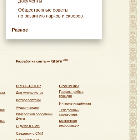
Документы
Общественные советы
по развитию парков и скверов
Разное
2014
х
Разработка сайта —
ПРЕСС-ЦЕНТР
ПРИЁМНАЯ
График приёма
ата
Для журналистов
граждан
Фоторепортажи
Интернет-приёмная
Аудио и видео
ная
Телефонный
Видеоархив заседаний
справочник
Думы
ный
Контактная
информация
О Думе в СМИ
Сведения о СМИ