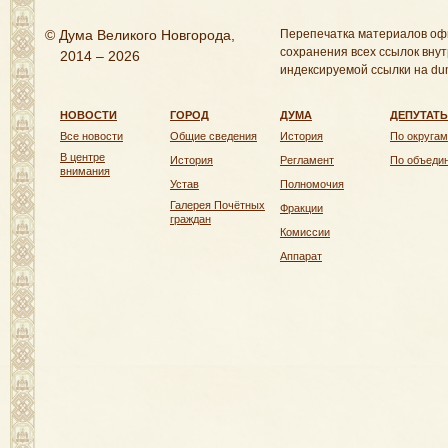
© Дума Великого Новгорода,
Перепечатка материалов оф
сохранения всех ссылок внут
2014 – 2026
индексируемой ссылки на dum
НОВОСТИ
ГОРОД
ДУМА
ДЕПУТАТ
Все новости
Общие сведения
История
По округам
В центре
История
Регламент
По объеди
внимания
Устав
Полномочия
Галерея Почётных
Фракции
граждан
Комиссии
Аппарат