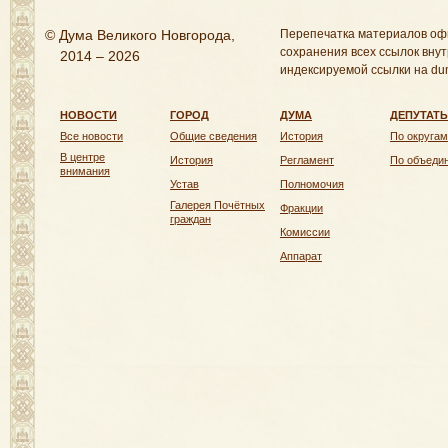
© Дума Великого Новгорода,
Перепечатка материалов оф
сохранения всех ссылок внут
2014 – 2026
индексируемой ссылки на dum
НОВОСТИ
ГОРОД
ДУМА
ДЕПУТАТ
Все новости
Общие сведения
История
По округам
В центре
История
Регламент
По объеди
внимания
Устав
Полномочия
Галерея Почётных
Фракции
граждан
Комиссии
Аппарат