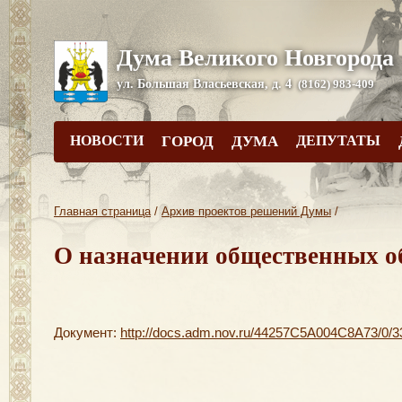
Дума Великого Новгорода
ул. Большая Власьевская, д. 4
(8162) 983-409
НОВОСТИ
ГОРОД
ДУМА
ДЕПУТАТЫ
Главная страница
/
Архив проектов решений Думы
/
О назначении общественных о
Документ:
http://docs.adm.nov.ru/44257C5A004C8A73/