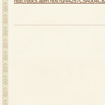
http://docs.adm.nov.ru/44257C5A00