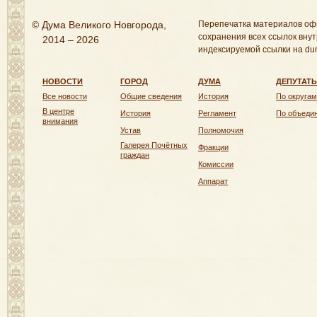
© Дума Великого Новгорода,
Перепечатка материалов оф
сохранения всех ссылок внут
2014 – 2026
индексируемой ссылки на dum
НОВОСТИ
ГОРОД
ДУМА
ДЕПУТАТ
Все новости
Общие сведения
История
По округам
В центре
История
Регламент
По объеди
внимания
Устав
Полномочия
Галерея Почётных
Фракции
граждан
Комиссии
Аппарат