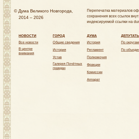
© Дума Великого Новгорода,
Перепечатка материалов оф
сохранения всех ссылок внут
2014 – 2026
индексируемой ссылки на dum
НОВОСТИ
ГОРОД
ДУМА
ДЕПУТАТ
Все новости
Общие сведения
История
По округам
В центре
История
Регламент
По объеди
внимания
Устав
Полномочия
Галерея Почётных
Фракции
граждан
Комиссии
Аппарат