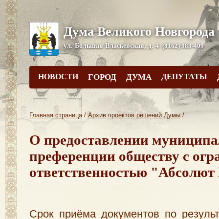
Дума Великого Новгорода
ул. Большая Власьевская, д. 4
(8162) 983-409
НОВОСТИ
ГОРОД
ДУМА
ДЕПУТАТЫ
Главная страница
/
Архив проектов решений Думы
/
О предоставлении муницип
преференции обществу с огр
ответственностью "Абсолют
Срок приёма документов по резуль