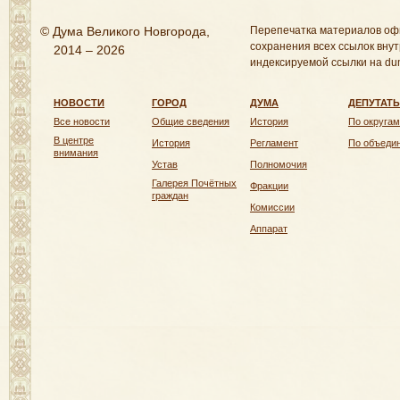
© Дума Великого Новгорода,
Перепечатка материалов оф
сохранения всех ссылок внут
2014 – 2026
индексируемой ссылки на dum
НОВОСТИ
ГОРОД
ДУМА
ДЕПУТАТ
Все новости
Общие сведения
История
По округам
В центре
История
Регламент
По объеди
внимания
Устав
Полномочия
Галерея Почётных
Фракции
граждан
Комиссии
Аппарат