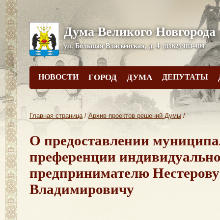
Дума Великого Новгорода
ул. Большая Власьевская, д. 4
(8162) 983-409
НОВОСТИ
ГОРОД
ДУМА
ДЕПУТАТЫ
Главная страница
/
Архив проектов решений Думы
/
О предоставлении муницип
преференции индивидуальн
предпринимателю Нестеров
Владимировичу