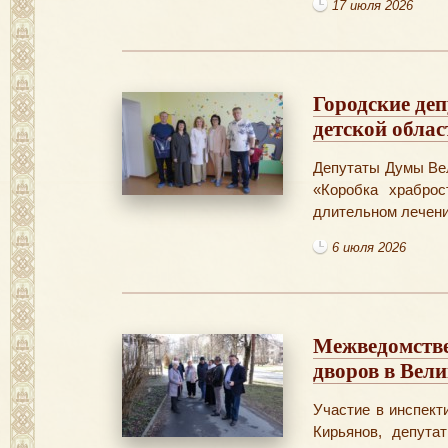
17 июля 2026
Городские де
детской обла
Депутаты Думы Вел
«Коробка храбро
длительном лечени
6 июля 2026
Межведомстве
дворов в Вел
Участие в инспект
Кирьянов, депут