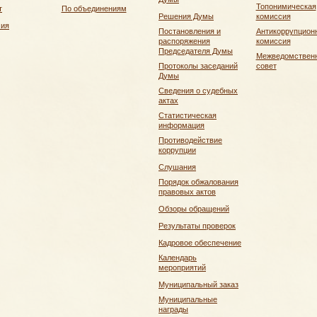
Топонимическая
т
По объединениям
Решения Думы
комиссия
чия
Постановления и
Антикоррупцион
распоряжения
комиссия
Председателя Думы
Межведомствен
Протоколы заседаний
совет
Думы
Сведения о судебных
актах
Статистическая
информация
Противодействие
коррупции
Слушания
Порядок обжалования
правовых актов
Обзоры обращений
Результаты проверок
Кадровое обеспечение
Календарь
мероприятий
Муниципальный заказ
Муниципальные
награды