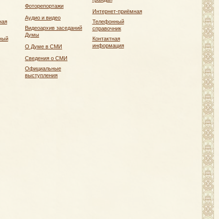
Фоторепортажи
Интернет-приёмная
Аудио и видео
ная
Телефонный
Видеоархив заседаний
справочник
Думы
ный
Контактная
информация
О Думе в СМИ
Сведения о СМИ
Официальные
выступления