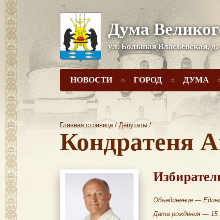
Дума Великог
ул. Большая Власьевская, д.
НОВОСТИ
ГОРОД
ДУМА
Главная страница
/
Депутаты
/
Кондратеня А
Избирател
Объединение — Един
Дата рождения — 15 