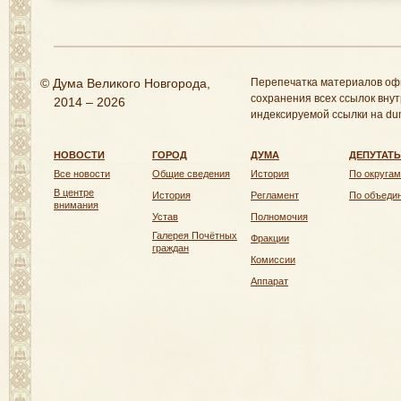
© Дума Великого Новгорода,
Перепечатка материалов оф
сохранения всех ссылок внут
2014 – 2026
индексируемой ссылки на dum
НОВОСТИ
ГОРОД
ДУМА
ДЕПУТАТ
Все новости
Общие сведения
История
По округам
В центре
История
Регламент
По объеди
внимания
Устав
Полномочия
Галерея Почётных
Фракции
граждан
Комиссии
Аппарат