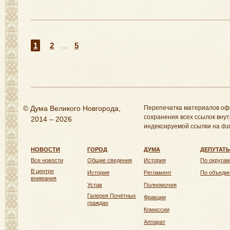
1
2
5
...
© Дума Великого Новгорода,
Перепечатка материалов оф
сохранения всех ссылок внут
2014 – 2026
индексируемой ссылки на dum
НОВОСТИ
ГОРОД
ДУМА
ДЕПУТАТ
Все новости
Общие сведения
История
По округам
В центре
История
Регламент
По объеди
внимания
Устав
Полномочия
Галерея Почётных
Фракции
граждан
Комиссии
Аппарат