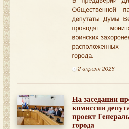
В преддверии Д
Общественной п
депутаты Думы Ве
проводят монит
воинских захороне
расположенных
города.
2 апреля 2026
На заседании п
комиссии депут
проект Генерал
города