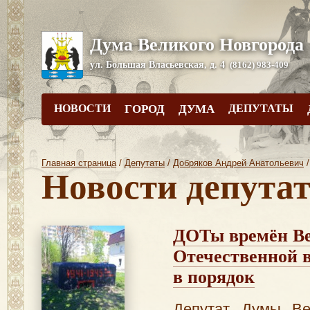
Дума Великого Новгорода
ул. Большая Власьевская, д. 4
(8162) 983-409
НОВОСТИ
ГОРОД
ДУМА
ДЕПУТАТЫ
Главная страница
/
Депутаты
/
Добряков Андрей Анатольевич
/
Новости депута
ДОТы времён В
Отечественной 
в порядок
Депутат Думы Ве