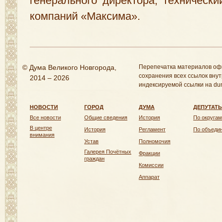
генерального директора, технически
компаний «Максима».
© Дума Великого Новгорода,
Перепечатка материалов оф
сохранения всех ссылок внут
2014 – 2026
индексируемой ссылки на dum
НОВОСТИ
ГОРОД
ДУМА
ДЕПУТАТ
Все новости
Общие сведения
История
По округам
В центре
История
Регламент
По объеди
внимания
Устав
Полномочия
Галерея Почётных
Фракции
граждан
Комиссии
Аппарат