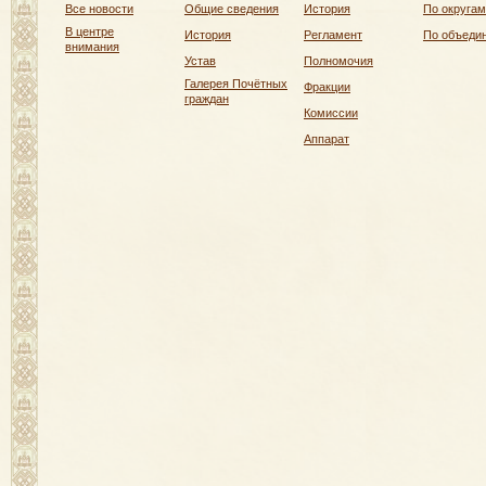
Все новости
Общие сведения
История
По округам
В центре
История
Регламент
По объеди
внимания
Устав
Полномочия
Галерея Почётных
Фракции
граждан
Комиссии
Аппарат