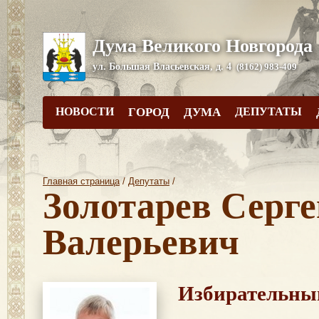
Дума Великого Новгорода
ул. Большая Власьевская, д. 4
(8162) 983-409
НОВОСТИ
ГОРОД
ДУМА
ДЕПУТАТЫ
Главная страница
/
Депутаты
/
Золотарев Серге
Валерьевич
Избирательны