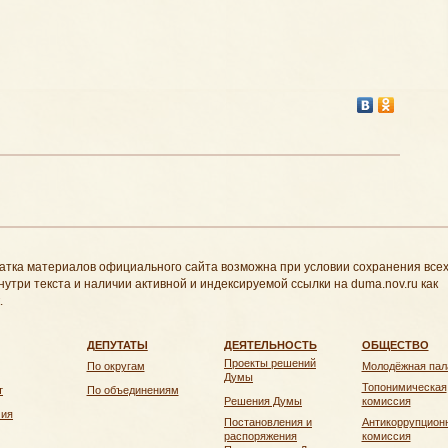
атка материалов официального сайта возможна при условии сохранения все
нутри текста и наличии активной и индексируемой ссылки на duma.nov.ru как
.
ДЕПУТАТЫ
ДЕЯТЕЛЬНОСТЬ
ОБЩЕСТВО
Проекты решений
По округам
Молодёжная пал
Думы
Топонимическая
т
По объединениям
Решения Думы
комиссия
чия
Постановления и
Антикоррупцион
распоряжения
комиссия