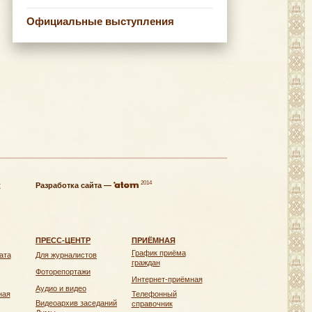
Официальные выступления
2014
х
Разработка сайта —
ПРЕСС-ЦЕНТР
ПРИЁМНАЯ
График приёма
ата
Для журналистов
граждан
Фоторепортажи
Интернет-приёмная
Аудио и видео
ная
Телефонный
Видеоархив заседаний
справочник