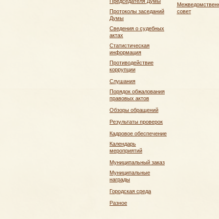
Председателя Думы
Межведомствен
Протоколы заседаний
совет
Думы
Сведения о судебных
актах
Статистическая
информация
Противодействие
коррупции
Слушания
Порядок обжалования
правовых актов
Обзоры обращений
Результаты проверок
Кадровое обеспечение
Календарь
мероприятий
Муниципальный заказ
Муниципальные
награды
Городская среда
Разное