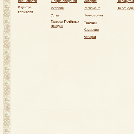
Все новости
Общие сведения
История
По округам
В центре
История
Регламент
По объеди
внимания
Устав
Полномочия
Галерея Почётных
Фракции
граждан
Комиссии
Аппарат