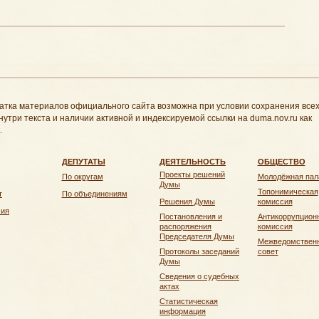
атка материалов официального сайта возможна при условии сохранения все
нутри текста и наличии активной и индексируемой ссылки на duma.nov.ru как
.
ДЕПУТАТЫ
ДЕЯТЕЛЬНОСТЬ
ОБЩЕСТВО
Проекты решений
По округам
Молодёжная пал
Думы
Топонимическая
т
По объединениям
Решения Думы
комиссия
чия
Постановления и
Антикоррупцион
распоряжения
комиссия
Председателя Думы
Межведомствен
Протоколы заседаний
совет
Думы
Сведения о судебных
актах
Статистическая
информация