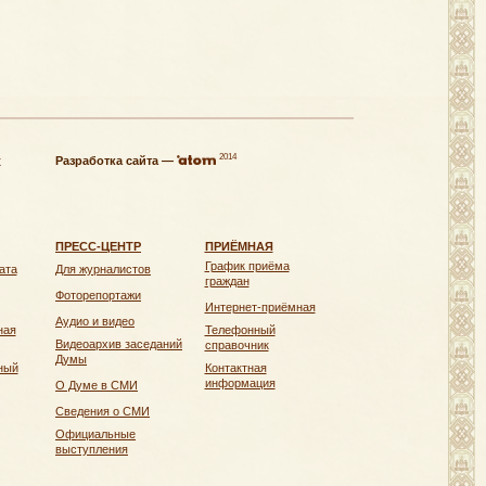
2014
х
Разработка сайта —
ПРЕСС-ЦЕНТР
ПРИЁМНАЯ
График приёма
ата
Для журналистов
граждан
Фоторепортажи
Интернет-приёмная
Аудио и видео
ная
Телефонный
Видеоархив заседаний
справочник
Думы
ный
Контактная
информация
О Думе в СМИ
Сведения о СМИ
Официальные
выступления