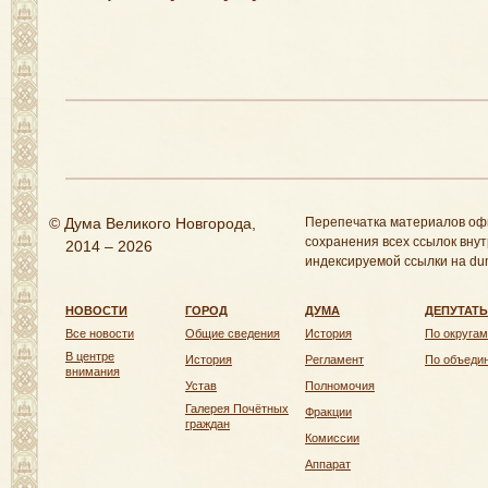
© Дума Великого Новгорода,
Перепечатка материалов оф
сохранения всех ссылок внут
2014 – 2026
индексируемой ссылки на dum
НОВОСТИ
ГОРОД
ДУМА
ДЕПУТАТ
Все новости
Общие сведения
История
По округам
В центре
История
Регламент
По объеди
внимания
Устав
Полномочия
Галерея Почётных
Фракции
граждан
Комиссии
Аппарат