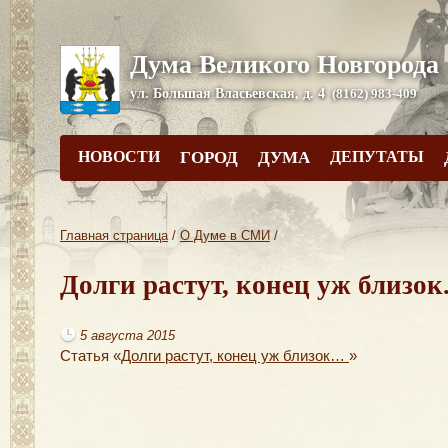
Дума Великого Новгорода
ул. Большая Власьевская, д. 4
(8162) 983-409
НОВОСТИ
ГОРОД
ДУМА
ДЕПУТАТЫ
Главная страница
/
О Думе в СМИ
/
Долги растут, конец уж близок.
5 августа 2015
Статья
«
Долги растут
,
конец уж близок…
»