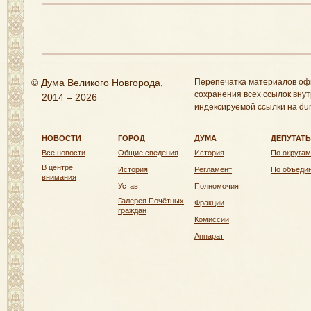
© Дума Великого Новгорода,
Перепечатка материалов оф
сохранения всех ссылок внут
2014 – 2026
индексируемой ссылки на dum
НОВОСТИ
ГОРОД
ДУМА
ДЕПУТАТ
Все новости
Общие сведения
История
По округам
В центре
История
Регламент
По объеди
внимания
Устав
Полномочия
Галерея Почётных
Фракции
граждан
Комиссии
Аппарат