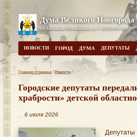
Дума Великого Новгорода
ул. Большая Власьевская, д. 4
(8162) 983-409
НОВОСТИ
ГОРОД
ДУМА
ДЕПУТАТЫ
Главная страница
/
Новости
/
Городские депутаты передал
храбрости» детской областн
6 июля 2026
Депутат