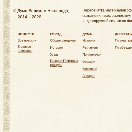
© Дума Великого Новгорода,
Перепечатка материалов оф
сохранения всех ссылок внут
2014 – 2026
индексируемой ссылки на dum
НОВОСТИ
ГОРОД
ДУМА
ДЕПУТАТ
Все новости
Общие сведения
История
По округам
В центре
История
Регламент
По объеди
внимания
Устав
Полномочия
Галерея Почётных
Фракции
граждан
Комиссии
Аппарат