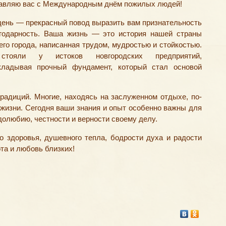
авляю вас с Международным днём пожилых людей!
день — прекрасный повод выразить вам признательность
годарность. Ваша жизнь — это история нашей страны
его города, написанная трудом, мудростью и стойкостью.
тояли у истоков новгородских предприятий,
акладывая прочный фундамент, который стал основой
радиций. Многие, находясь на заслуженном отдыхе, по-
жизни. Сегодня ваши знания и опыт особенно важны для
удолюбию, честности и верности своему делу.
о здоровья, душевного тепла, бодрости духа и радости
та и любовь близких!