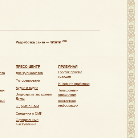
2014
х
Разработка сайта —
ПРЕСС-ЦЕНТР
ПРИЁМНАЯ
График приёма
ата
Для журналистов
граждан
Фоторепортажи
Интернет-приёмная
Аудио и видео
ная
Телефонный
Видеоархив заседаний
справочник
Думы
ный
Контактная
информация
О Думе в СМИ
Сведения о СМИ
Официальные
выступления