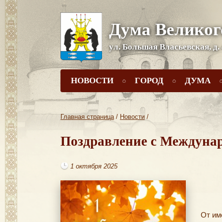
Дума Великог
ул. Большая Власьевская, д.
НОВОСТИ
ГОРОД
ДУМА
Главная страница
/
Новости
/
Поздравление с Междуна
1 октября 2025
От им