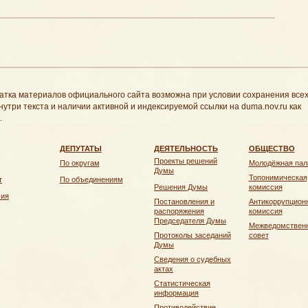
атка материалов официального сайта возможна при условии сохранения все
нутри текста и наличии активной и индексируемой ссылки на duma.nov.ru как
.
ДЕПУТАТЫ
ДЕЯТЕЛЬНОСТЬ
ОБЩЕСТВО
Проекты решений
По округам
Молодёжная пал
Думы
Топонимическая
т
По объединениям
Решения Думы
комиссия
чия
Постановления и
Антикоррупцион
распоряжения
комиссия
Председателя Думы
Межведомствен
Протоколы заседаний
совет
Думы
Сведения о судебных
актах
Статистическая
информация
Противодействие