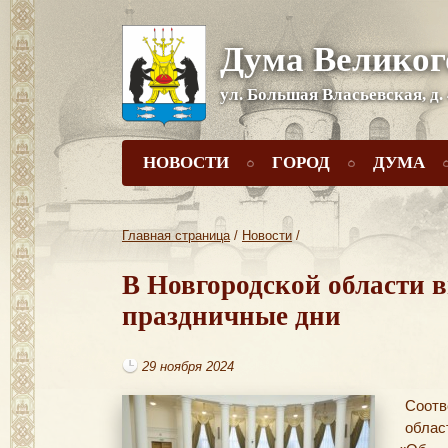
Дума Великог
ул. Большая Власьевская, д.
НОВОСТИ
ГОРОД
ДУМА
Главная страница
/
Новости
/
В Новгородской области в
праздничные дни
29 ноября 2024
Соот
обл