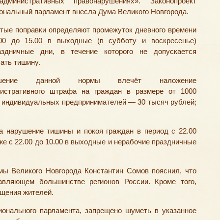
дминистративных правонарушениях». Законопроект
иональный парламент внесла Дума Великого Новгорода.
тые поправки определяют промежуток дневного времени
00 до 15.00 в выходные
(
в субботу и воскресенье)
здничные дни, в течение которого не допускается
ать тишину.
ушение данной нормы влечёт наложение
истративного штрафа на граждан в размере от 1000
и индивидуальных предпринимателей — 30 тысяч рублей;
а нарушение тишины и покоя граждан в период с 22.00
акже с 22.00 до 10.00 в выходные и нерабочие праздничные
мы Великого Новгорода Константин Сомов пояснил, что
авляющем большинстве регионов России. Кроме того,
ащения жителей.
ионального парламента, запрещено шуметь в указанное