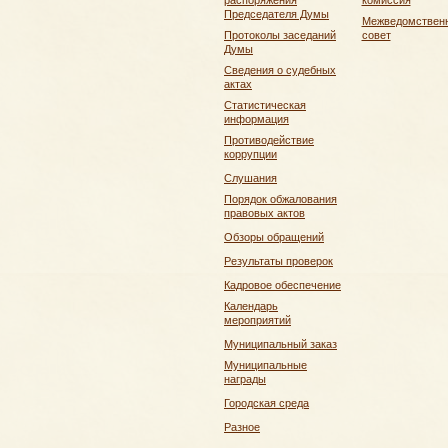
распоряжения
комиссия
Председателя Думы
Межведомствен
Протоколы заседаний
совет
Думы
Сведения о судебных
актах
Статистическая
информация
Противодействие
коррупции
Слушания
Порядок обжалования
правовых актов
Обзоры обращений
Результаты проверок
Кадровое обеспечение
Календарь
мероприятий
Муниципальный заказ
Муниципальные
награды
Городская среда
Разное