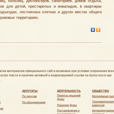
иц, больниц, диспансеров, санаториев, домов отдыха,
тов для детей, престарелых и инвалидов, в квартирах
одъездах, лестничных клетках и других местах общего
домовых территориях.
атка материалов официального сайта возможна при условии сохранения все
нутри текста и наличии активной и индексируемой ссылки на duma.nov.ru как
.
ДЕПУТАТЫ
ДЕЯТЕЛЬНОСТЬ
ОБЩЕСТВО
Проекты решений
По округам
Молодёжная пал
Думы
Топонимическая
т
По объединениям
Решения Думы
комиссия
чия
Постановления и
Антикоррупцион