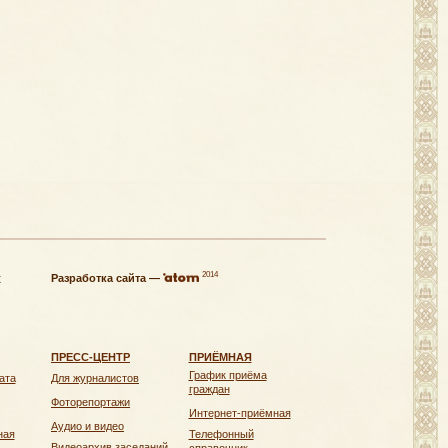
2014
х
Разработка сайта —
ПРЕСС-ЦЕНТР
ПРИЁМНАЯ
График приёма
ата
Для журналистов
граждан
Фоторепортажи
Интернет-приёмная
Аудио и видео
ная
Телефонный
Видеоархив заседаний