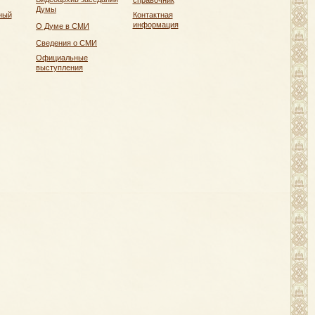
справочник
Думы
ный
Контактная
информация
О Думе в СМИ
Сведения о СМИ
Официальные
выступления