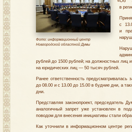
«
Об а
в рег
Приня
с 13.
и пра
наруш
Фото: информационный центр
Новгородской областной Думы
Нар
админ
рублей до 1500 рублей; на должностных лиц 
на юридических лиц — 50 тысяч рублей.
Ранее ответственность предусматривалась з
до 08.00 и с 13.00 до 15.00 в будние дни, а т
дни.
Представляя законопроект, председатель Ду
аналогичный запрет уже установлен в под
поводом для внесения инициативы стали обр
Как уточнили в информационном центре рег