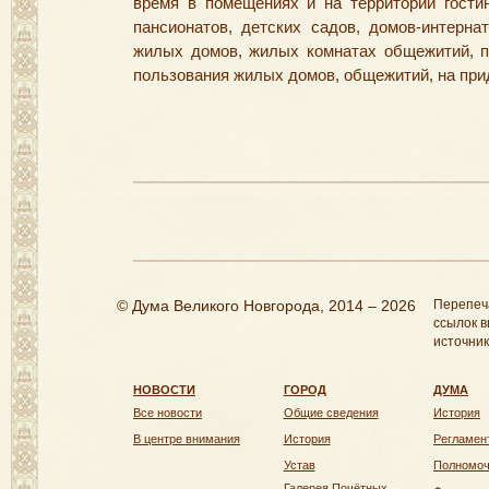
время в помещениях и на территории гостин
пансионатов, детских садов, домов-интерна
жилых домов, жилых комнатах общежитий, п
пользования жилых домов, общежитий, на при
© Дума Великого Новгорода, 2014 – 2026
Перепеч
ссылок в
источник
НОВОСТИ
ГОРОД
ДУМА
Все новости
Общие сведения
История
В центре внимания
История
Регламен
Устав
Полномо
Галерея Почётных