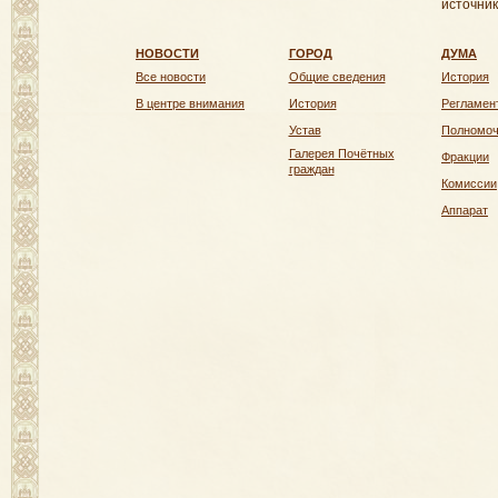
источник
НОВОСТИ
ГОРОД
ДУМА
Все новости
Общие сведения
История
В центре внимания
История
Регламен
Устав
Полномо
Галерея Почётных
Фракции
граждан
Комиссии
Аппарат