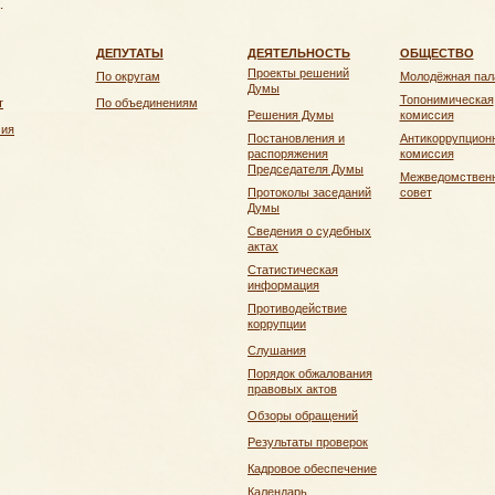
.
ДЕПУТАТЫ
ДЕЯТЕЛЬНОСТЬ
ОБЩЕСТВО
Проекты решений
По округам
Молодёжная пал
Думы
Топонимическая
т
По объединениям
Решения Думы
комиссия
чия
Постановления и
Антикоррупцион
распоряжения
комиссия
Председателя Думы
Межведомствен
Протоколы заседаний
совет
Думы
Сведения о судебных
актах
Статистическая
информация
Противодействие
коррупции
Слушания
Порядок обжалования
правовых актов
Обзоры обращений
Результаты проверок
Кадровое обеспечение
Календарь