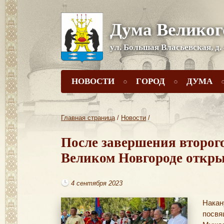
Дума Великог
ул. Большая Власьевская, д.
НОВОСТИ
ГОРОД
ДУМА
Главная страница
/
Новости
/
После завершения второго
Великом Новгороде откр
4 сентября 2023
Накан
посвя