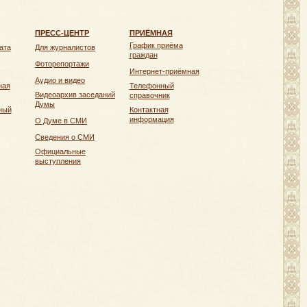
ПРЕСС-ЦЕНТР
ПРИЁМНАЯ
График приёма
ата
Для журналистов
граждан
Фоторепортажи
Интернет-приёмная
Аудио и видео
ная
Телефонный
Видеоархив заседаний
справочник
Думы
ный
Контактная
информация
О Думе в СМИ
Сведения о СМИ
Официальные
выступления