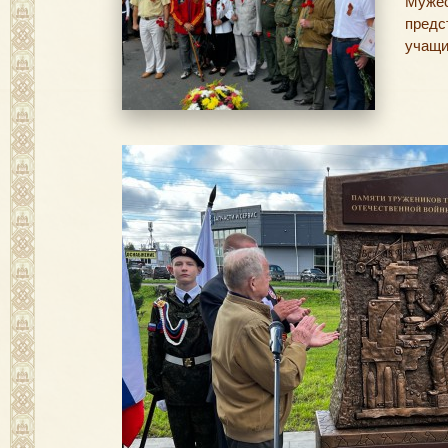
Муже
пред
учащи