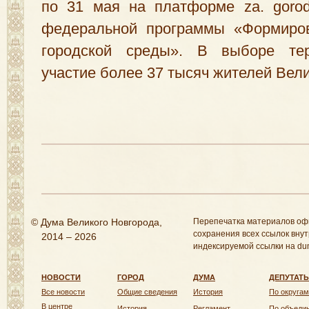
по 31 мая на платформе za. gorod
федеральной программы
«
Формиро
городской среды». В выборе тер
участие более 37 тысяч жителей Вели
© Дума Великого Новгорода,
Перепечатка материалов оф
сохранения всех ссылок внут
2014 – 2026
индексируемой ссылки на dum
НОВОСТИ
ГОРОД
ДУМА
ДЕПУТАТ
Все новости
Общие сведения
История
По округам
В центре
История
Регламент
По объеди