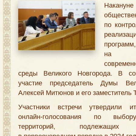
Накануне
обществ
по контр
реализац
программ
,
на фо
совреме
среды Великого Новгорода. В со
участие председатель Думы Вел
Алексей Митюнов и его заместитель 
Участники встречи утвердили ит
онлайн-голосования по выбор
территорий
,
подлежащих б